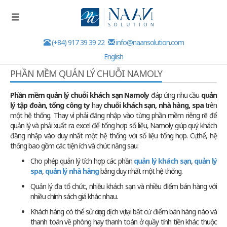
(+84) 917 39 39 22
info@naansolution.com
English
PHẦN MỀM QUẢN LÝ CHUỖI NAMOLY
Phần mềm quản lý chuỗi khách sạn Namoly
đáp ứng nhu cầu
quản
lý tập đoàn, tổng công ty
hay
chuỗi khách sạn, nhà hàng, spa
trên
một hệ thống. Thay vì phải đăng nhập vào từng phần mềm riêng rẽ để
quản lý và phải xuất ra excel để tổng hợp số liệu, Namoly giúp quý khách
đăng nhập vào duy nhất một hệ thống với số liệu tổng hợp. Cụ thể, hệ
thống bao gồm các tiện ích và chức năng sau:
Cho phép quản lý tích hợp các phần
quản lý khách sạn
,
quản lý
spa
,
quản lý nhà hàng
bằng duy nhất một hệ thống.
Quản lý đa tổ chức, nhiều khách sạn và nhiều điểm bán hàng với
nhiều chính sách giá khác nhau.
Khách hàng có thể sử dụng dịch vụ tại bất cứ điểm bán hàng nào và
thanh toán về phòng hay thanh toán ở quầy tính tiền khác thuộc