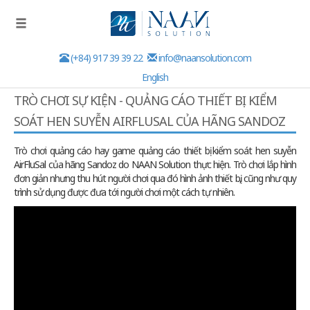
(+84) 917 39 39 22
info@naansolution.com
English
TRÒ CHƠI SỰ KIỆN - QUẢNG CÁO THIẾT BỊ KIỂM
SOÁT HEN SUYỄN AIRFLUSAL CỦA HÃNG SANDOZ
Trò chơi quảng cáo hay game quảng cáo thiết bị kiểm soát hen suyễn
AirFluSal của hãng Sandoz do NAAN Solution thực hiện. Trò chơi lắp hình
đơn giản nhưng thu hút người chơi qua đó hình ảnh thiết bị, cũng như quy
trình sử dụng được đưa tới người chơi một cách tự nhiên.